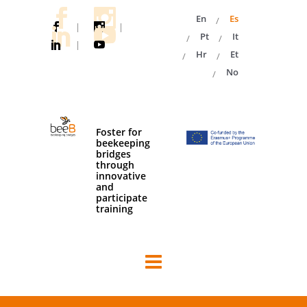
En
Es
|
|
Pt
It
|
Hr
Et
No
Foster for
beekeeping
bridges
through
innovative
and
participate
training