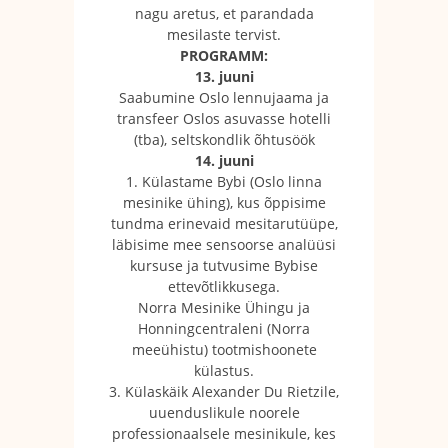
nagu aretus, et parandada
mesilaste tervist.
PROGRAMM:
13. juuni
Saabumine Oslo lennujaama ja
transfeer Oslos asuvasse hotelli
(tba), seltskondlik õhtusöök
14. juuni
1. Külastame Bybi (Oslo linna
mesinike ühing), kus õppisime
tundma erinevaid mesitarutüüpe,
läbisime mee sensoorse analüüsi
kursuse ja tutvusime Bybise
ettevõtlikkusega.
Norra Mesinike Ühingu ja
Honningcentraleni (Norra
meeühistu) tootmishoonete
külastus.
3. Külaskäik Alexander Du Rietzile,
uuenduslikule noorele
professionaalsele mesinikule, kes