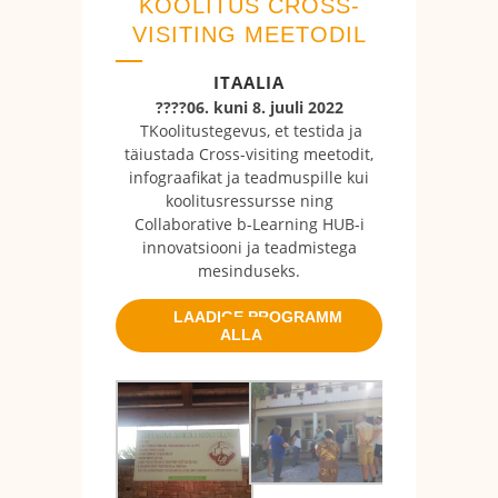
KOOLITUS CROSS-
VISITING MEETODIL
ITAALIA
????06. kuni 8. juuli 2022
TKoolitustegevus, et testida ja
täiustada Cross-visiting meetodit,
infograafikat ja teadmuspille kui
koolitusressursse ning
Collaborative b-Learning HUB-i
innovatsiooni ja teadmistega
mesinduseks.
LAADIGE PROGRAMM
ALLA