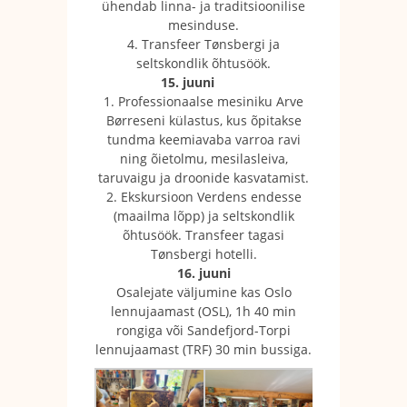
ühendab linna- ja traditsioonilise
mesinduse.
4. Transfeer Tønsbergi ja
seltskondlik õhtusöök.
15. juuni
1. Professionaalse mesiniku Arve
Børreseni külastus, kus õpitakse
tundma keemiavaba varroa ravi
ning õietolmu, mesilasleiva,
taruvaigu ja droonide kasvatamist.
2. Ekskursioon Verdens endesse
(maailma lõpp) ja seltskondlik
õhtusöök. Transfeer tagasi
Tønsbergi hotelli.
16. juuni
Osalejate väljumine kas Oslo
lennujaamast (OSL), 1h 40 min
rongiga või Sandefjord-Torpi
lennujaamast (TRF) 30 min bussiga.