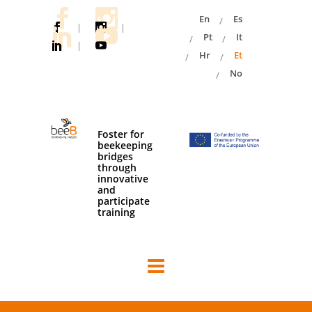
En
Es
|
|
Pt
It
|
Hr
Et
No
Foster for
beekeeping
bridges
through
innovative
and
participate
training