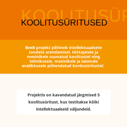
BeeB projekt põhineb intellektuaalsete
toodete arendamisel, töötajatele ja
mesinikele suunatud koolitustel ning
tehnikutele, mesinikele ja laiemale
avalikkusele pühendatud kordusüritustel.
Projektis on kavandatud järgmised 5
koolitusüritust, kus testitakse kõiki
intellektuaalseid väljundeid.