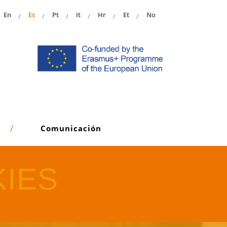
En
Es
Pt
It
Hr
Et
No
Comunicación