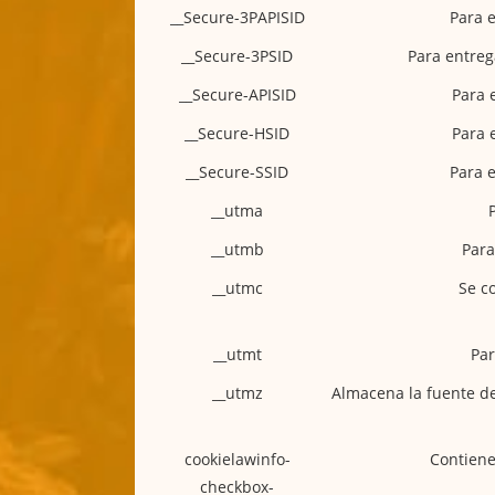
__Secure-3PAPISID
Para 
__Secure-3PSID
Para entreg
__Secure-APISID
Para 
__Secure-HSID
Para 
__Secure-SSID
Para 
__utma
__utmb
Para
__utmc
Se c
__utmt
Par
__utmz
Almacena la fuente de
cookielawinfo-
Contiene 
checkbox-