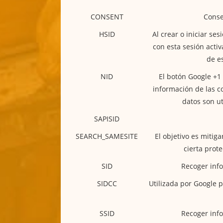
CONSENT
Conse
HSID
Al crear o iniciar s
con esta sesión acti
de e
NID
El botón Google +1 
información de las c
datos son ut
SAPISID
SEARCH_SAMESITE
El objetivo es mitig
cierta prote
SID
Recoger info
SIDCC
Utilizada por Google 
SSID
Recoger info