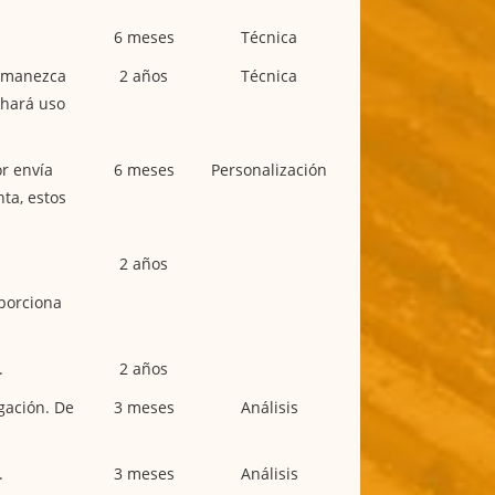
6 meses
Técnica
ermanezca
2 años
Técnica
 hará uso
r envía
6 meses
Personalización
ta, estos
2 años
oporciona
.
2 años
gación. De
3 meses
Análisis
.
3 meses
Análisis