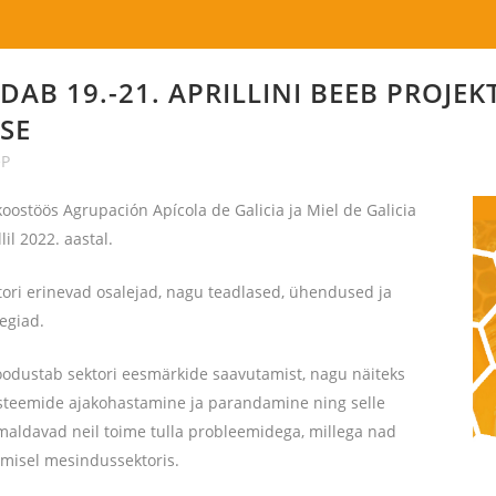
AB 19.-21. APRILLINI BEEB PROJEKT
SE
eP
koostöös Agrupación Apícola de Galicia ja Miel de Galicia
lil 2022. aastal.
ri erinevad osalejad, nagu teadlased, ühendused ja
egiad.
dustab sektori eesmärkide saavutamist, nagu näiteks
üsteemide ajakohastamine ja parandamine ning selle
ldavad neil toime tulla probleemidega, millega nad
misel mesindussektoris.