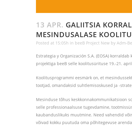
13 APR.
GALIITSIA KORRALD
MESINDUSALASE KOOLITU
Posted at 15:05h
in
beeB Project New
by
Adm-B
Estrategia y Organización S.A. (EOSA) korraldab 
projektiga beeB selle koolitusürituse 19.-21. april
Koolitusprogrammi eesmärk on, et mesindussekto
tootjad, omandaksid suhtlemisoskused ja -strate
Mesinduse tõhus keskkonnakommunikatsioon soo
selle professionaalsuse tugevdamine, tootmiss
kaubanduslikuks muutmine. Need vahendid võima
võivad kokku puutuda oma põhitegevuse arenda