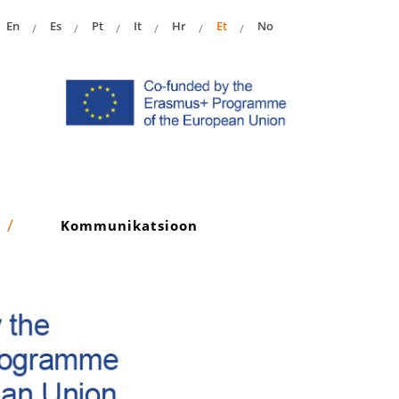
En
Es
Pt
It
Hr
Et
No
Kommunikatsioon