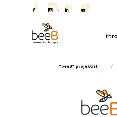
|
|
|
thro
“beeB” projektist