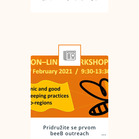
životu, započeo je događaj
obuke osoblja: Bolesti pčela i
dobre prakse suzbijanja.
Pridružite se prvom
beeB outreach