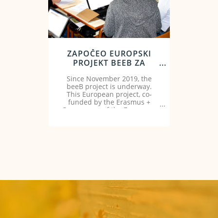
ZAPOČEO EUROPSKI
PROJEKT BEEB ZA
PROMICANJE
Since November 2019, the
INOVATIVNIH METODA
beeB project is underway.
STRUČNOG
This European project, co-
USAVRŠAVANJA U
funded by the Erasmus +
PČELARSKOM SEKTORU
Programme of the European
Union, aims to “foster for
beekeeping bridges through
innovative and participative
training”.