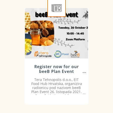
Register now for our
beeB Plan Event
workshop
Tera Tehnopolis d.o.o., EIT
Food Hub Hrvatska, organizira
radionicu pod nazivom beeB
Plan Event 26. listopada 2021.
Događaj koji se održava u
okviru programa EIT Food
organiziran je u sinergiji s
projektom beeB.