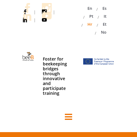
En
Es
|
|
Pt
It
|
Hr
Et
No
Foster for
beekeeping
bridges
through
innovative
and
participate
training