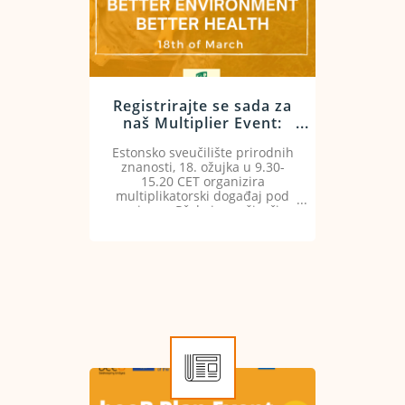
Registrirajte se sada za
naš Multiplier Event:
Pčele i oprašivači, bolje
Estonsko sveučilište prirodnih
prakse, bolji okoliš,
znanosti, 18. ožujka u 9.30-
bolje zdravlje
15.20 CET organizira
multiplikatorski događaj pod
nazivom „Pčele i oprašivači –
bolje prakse, bolji okoliš, bolje
zdravlje“.