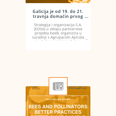
Galicija je od 19. do 21.
travnja domaćin prvog
treninga pčelarstva
Strategija i organizacija S.A.
projekta beeB
(EOSA) u sklopu partnerstva
projekta beeB, organizira u
suradnji s Agrupación Apícola
de Galicia i Miel de Galicia
ovaj trening događaj od 19. do
21. travnja 2022.