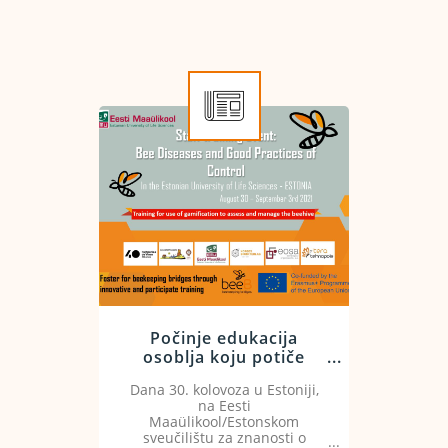
Počinje edukacija
osoblja koju potiče
beeB Project
Dana 30. kolovoza u Estoniji,
na Eesti
Maaülikool/Estonskom
sveučilištu za znanosti o