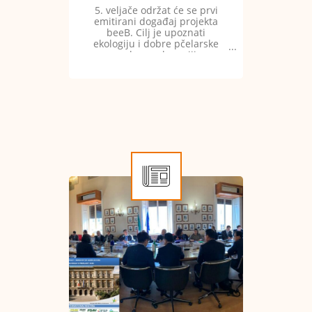
događaju!
5. veljače održat će se prvi
emitirani događaj projekta
beeB. Cilj je upoznati
ekologiju i dobre pčelarske
prakse u ekoregiji.