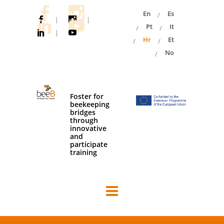
En
Es
|
|
Pt
It
|
Hr
Et
No
Foster for
beekeeping
bridges
through
innovative
and
participate
training