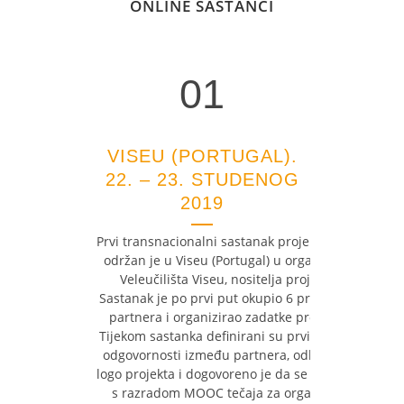
ONLINE SASTANCI
01
01
VISEU (PORTUGAL).
22. – 23. STUDENOG
2019
Prvi transnacionalni sastanak projekta beeB
održan je u Viseu (Portugal) u organizaciji
Veleučilišta Viseu, nositelja projekta.
Sastanak je po prvi put okupio 6 projektnih
partnera i organizirao zadatke projekta.
Tijekom sastanka definirani su prvi zadaci i
odgovornosti između partnera, odlučen je
logo projekta i dogovoreno je da se započne
s razradom MOOC tečaja za organsko i