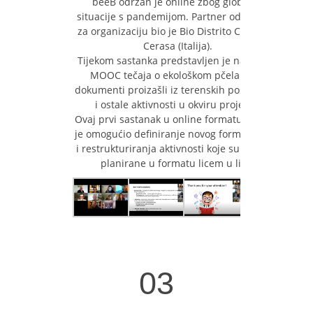
beeB održan je online zbog globalne
situacije s pandemijom. Partner odgovoran
za organizaciju bio je Bio Distrito Cilento iz
Cerasa (Italija).
Tijekom sastanka predstavljen je napredak
MOOC tečaja o ekološkom pčelarstvu,
dokumenti proizašli iz terenskih posjeta kao
i ostale aktivnosti u okviru projekta.
Ovaj prvi sastanak u online formatu također
je omogućio definiranje novog formata rada
i restrukturiranja aktivnosti koje su prvotno
planirane u formatu licem u lice.
03
03