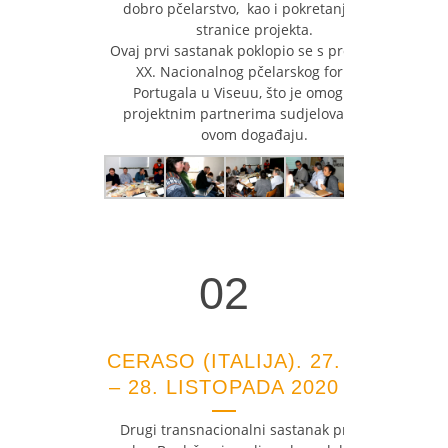
dobro pčelarstvo, kao i pokretanje web
stranice projekta.
Ovaj prvi sastanak poklopio se s proslavom
XX. Nacionalnog pčelarskog foruma
Portugala u Viseuu, što je omogućilo
projektnim partnerima sudjelovanje na
ovom događaju.
02
02
CERASO (ITALIJA). 27.
– 28. LISTOPADA 2020
Drugi transnacionalni sastanak projekta