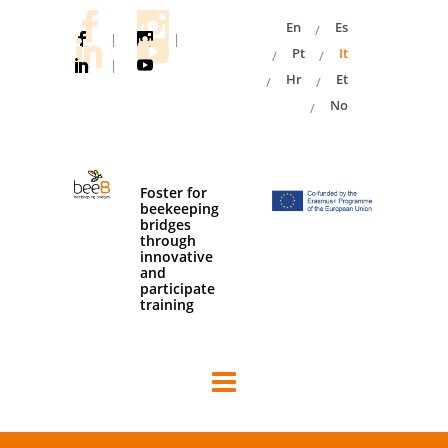
En
Es
|
|
Pt
It
|
Hr
Et
No
Foster for
beekeeping
bridges
through
innovative
and
participate
training