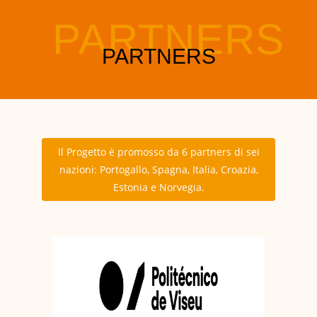
Il Progetto è promosso da 6 partners di sei
nazioni: Portogallo, Spagna, Italia, Croazia,
Estonia e Norvegia.