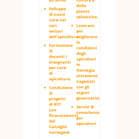
delle
Sviluppo
piante
di nuovi
selvatiche.
corsi nei
vari
Lavorare
settori
per
dell’apicoltura.
migliorare
le
Formazione
condizioni
di
degli
docenti /
apicoltori
insegnanti
in
per corsi
Norvegia
di
attraverso
apicoltura.
negoziati
con gli
Conduzione
organi
di
governativi.
progetti
di RST
Servizi di
con
consulenza
finanziamenti
per
dal
apicoltori.
Consiglio
norvegese