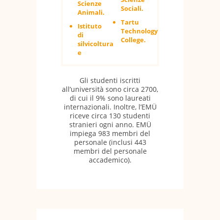
Scienze
Sociali.
Animali.
Tartu
Istituto
Technology
di
College.
silvicoltura
e
Gli studenti iscritti
all’università sono circa 2700,
di cui il 9% sono laureati
internazionali. Inoltre, l’EMÜ
riceve circa 130 studenti
stranieri ogni anno. EMÜ
impiega 983 membri del
personale (inclusi 443
membri del personale
accademico).