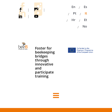
En
Es
|
|
Pt
It
|
Hr
Et
No
Foster for
beekeeping
bridges
through
innovative
and
participate
training