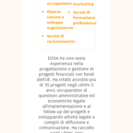
occupazione;
marketing
Risorse
Servizi di
umane e
formazione
sviluppo
professionale.
organizzativo;
Servizi di
reclutamento;
EOSA ha una vasta
esperienza nella
progettazione e gestione di
progetti finanziati con fondi
dell’UE. Ha infatti assistito più
di 35 progetti negli ultimi 5
anni, occupandosi di
questioni amministrative ed
economiche legate
all’implementazione e al
follow-up dei progetti e
sviluppando attività legate a
compiti di diffusione e
comunicazione. Ha raccolto
negli ultimi anni