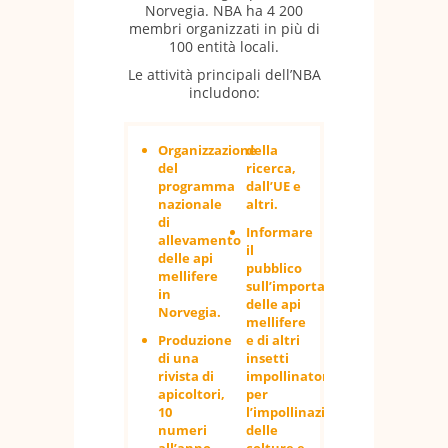
Norvegia. NBA ha 4 200
membri organizzati in più di
100 entità locali.
Le attività principali dell’NBA
includono:
Organizzazione
della
del
ricerca,
programma
dall’UE e
nazionale
altri.
di
Informare
allevamento
il
delle api
pubblico
mellifere
sull’importanza
in
delle api
Norvegia.
mellifere
Produzione
e di altri
di una
insetti
rivista di
impollinatori
apicoltori,
per
10
l’impollinazione
numeri
delle
all’anno.
colture e