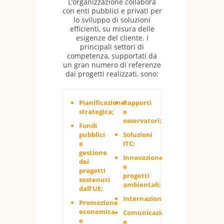
L’organizzazione collabora
con enti pubblici e privati ​​per
lo sviluppo di soluzioni
efficienti, su misura delle
esigenze del cliente. I
principali settori di
competenza, supportati da
un gran numero di referenze
dai progetti realizzati, sono:
Pianificazione
Rapporti
strategica;
e
osservatori;
Fondi
pubblici
Soluzioni
e
ITC;
gestione
Innovazione
dei
e
progetti
progetti
sostenuti
ambientali;
dall’UE;
Internazionalizzazione;
Promozione
economica
Comunicazione
e
e