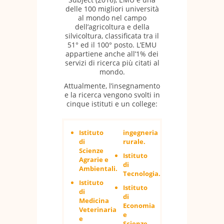
delle 100 migliori università
al mondo nel campo
dell’agricoltura e della
silvicoltura, classificata tra il
51° ed il 100° posto. L’EMU
appartiene anche all’1% dei
servizi di ricerca più citati al
mondo.
Attualmente, l’insegnamento
e la ricerca vengono svolti in
cinque istituti e un college:
Istituto
ingegneria
di
rurale.
Scienze
Istituto
Agrarie e
di
Ambientali.
Tecnologia.
Istituto
Istituto
di
di
Medicina
Economia
Veterinaria
e
e
Scienze