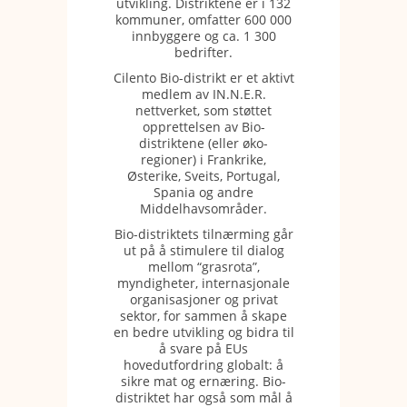
utvikling. Distriktene er i 132
kommuner, omfatter 600 000
innbyggere og ca. 1 300
bedrifter.
Cilento Bio-distrikt er et aktivt
medlem av IN.N.E.R.
nettverket, som støttet
opprettelsen av Bio-
distriktene (eller øko-
regioner) i Frankrike,
Østerike, Sveits, Portugal,
Spania og andre
Middelhavsområder.
Bio-distriktets tilnærming går
ut på å stimulere til dialog
mellom “grasrota”,
myndigheter, internasjonale
organisasjoner og privat
sektor, for sammen å skape
en bedre utvikling og bidra til
å svare på EUs
hovedutfordring globalt: å
sikre mat og ernæring. Bio-
distriktet har også som mål å