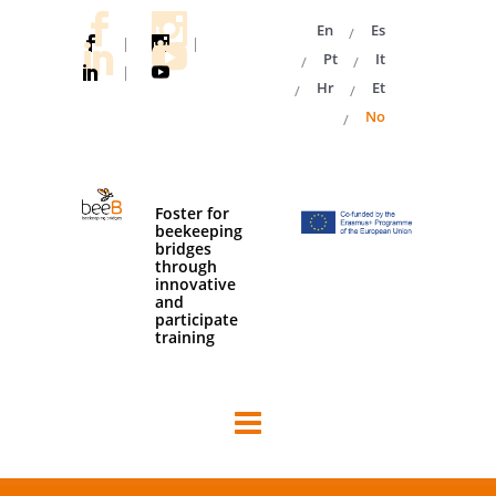
En
Es
|
|
Pt
It
|
Hr
Et
No
Foster for
beekeeping
bridges
through
innovative
and
participate
training