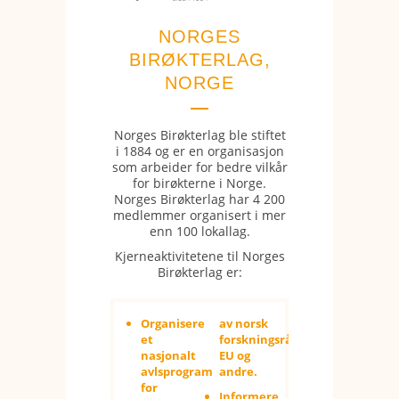
NORGES
BIRØKTERLAG,
NORGE
Norges Birøkterlag ble stiftet
i 1884 og er en organisasjon
som arbeider for bedre vilkår
for birøkterne i Norge.
Norges Birøkterlag har 4 200
medlemmer organisert i mer
enn 100 lokallag.
Kjerneaktivitetene til Norges
Birøkterlag er:
Organisere
av norsk
et
forskningsråd,
nasjonalt
EU og
avlsprogram
andre.
for
Informere