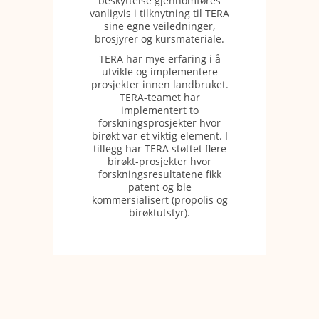
beskyttelse gjennomføres
vanligvis i tilknytning til TERA
sine egne veiledninger,
brosjyrer og kursmateriale.
TERA har mye erfaring i å
utvikle og implementere
prosjekter innen landbruket.
TERA-teamet har
implementert to
forskningsprosjekter hvor
birøkt var et viktig element. I
tillegg har TERA støttet flere
birøkt-prosjekter hvor
forskningsresultatene fikk
patent og ble
kommersialisert (propolis og
birøktutstyr).