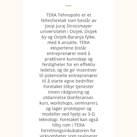
TERA Tehnopolis er et
fellesforetak som består av
Josip Juraj Strossmayer
universitetet i Osijek, Osijek
by og Osijek-Baranja fylke,
med 8 ansatte. TERA
ekspertene bistår
entreprenører med å
praktisere kunnskap og
ferdigheter for en effektiv
ledelse, og de gir insentiver
til potensielle entreprenører
til å starte egne bedrifter.
Foretaket tilbyr tjenester
innen rådgivning og
utdannelse (konferanser,
kurs, workshops, seminarer),
og lager prototyper og
modeller ved hjelp av 3-D
teknologi. Foretaket kan også
tilby rom i TERA
forretningsinkubatoren for
virksomheter som realiserer