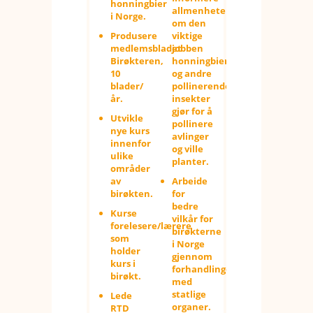
honningbier
allmenheten
i Norge.
om den
Produsere
viktige
medlemsbladet
jobben
Birøkteren,
honningbier
10
og andre
blader/
pollinerende
år.
insekter
gjør for å
Utvikle
pollinere
nye kurs
avlinger
innenfor
og ville
ulike
planter.
områder
av
Arbeide
birøkten.
for
bedre
Kurse
vilkår for
forelesere/lærere
birøkterne
som
i Norge
holder
gjennom
kurs i
forhandlinger
birøkt.
med
statlige
Lede
organer.
RTD