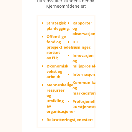
tilfredsstiller kundens behov.
Kjerneområdene er:
Strategisk
Rapporter
planlegging;
og
observasjoner;
Offentlige
fond og
ICT
prosjektledelse
løsninger;
støttet
Innovasjon
av EU;
og
Økonomisk
miljøprosjekter;
vekst og
Internasjonalisering;
arbeid;
Kommunikasjon
Menneskelige
og
ressurser
markedsføring;
og
utvikling
Profesjonelle
av
kurstjenester.
organisasjoner
Rekrutteringstjenester;