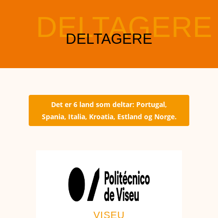
Det er 6 land som deltar: Portugal,
Spania, Italia, Kroatia, Estland og Norge.
VISEU