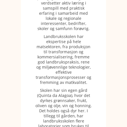
verdsetter aktiv læring i
samspill med praktisk
erfaring i samarbeid med
lokale og regionale
interessenter, bedrifter,
skoler og samfunn forøvrig.
Landbruksskolen har
ekspertise på hele
matsektoren, fra produksjon
til transformasjon og
kommersialisering, fremme
god landbrukspraksis, rene
og miljøvennlige teknologier,
effektive
transformasjonsprosesser og
fremming av matkvalitet.
Skolen har sin egen gård
(Quinta da Alagoa), hvor det
dyrkes grønnsaker, frukt,
oliven og olje, vin og honning.
Det holdes også dyr her. I
tillegg til gården, har
landbruksskolen flere
laboratorier som brukes til