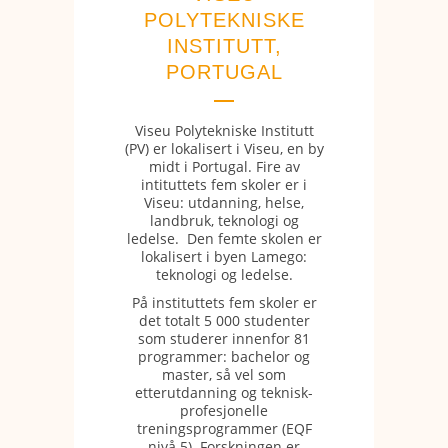
POLYTEKNISKE
INSTITUTT,
PORTUGAL
Viseu Polytekniske Institutt
(PV) er lokalisert i Viseu, en by
midt i Portugal. Fire av
intituttets fem skoler er i
Viseu: utdanning, helse,
landbruk, teknologi og
ledelse. Den femte skolen er
lokalisert i byen Lamego:
teknologi og ledelse.
På instituttets fem skoler er
det totalt 5 000 studenter
som studerer innenfor 81
programmer: bachelor og
master, så vel som
etterutdanning og teknisk-
profesjonelle
treningsprogrammer (EQF
nivå 5). Forskningen er