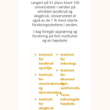
rangert på 51 plass blant 100
universiteter i verden på
området landbruk og
skogbruk. Universitetet er
også av de 1 % mest siterte
forskningsstedene i verden.
I dag foregår opplæring og
forskning på fem institutter
og en høyskole:
Institutt
Institutt
for
for
landbruk
teknologi.
og miljø.
Institutt
Institutt
for
for
økonomi
veterinærmedisin
og
og
samfunnsfag.
dyrevitenskap.
Tartu
Institutt
teknologiske
for
høyskole.
skogbruk