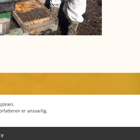
sjonen.
rfatteren er ansvarlig.
cy