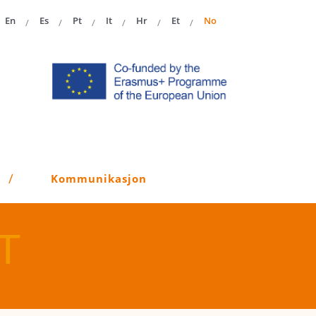
En
Es
Pt
It
Hr
Et
No
Kommunikasjon