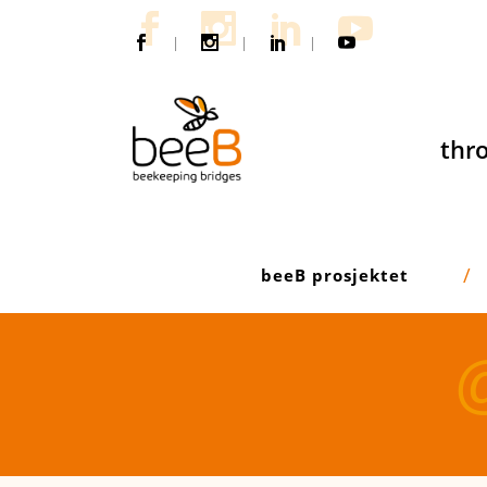
|
|
|
thro
beeB prosjektet