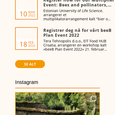
Register now for our Multiplier
treningsarrangementet fra 19. til 21.
Event: Bees and pollinators,
april 2022.
better practices, better
Estonian University of Life Science,
10
MAR
environment, better health
arrangerer et
2022
multiplikatorarrangement kalt "bier og
pollinatorer - bedre praksis, bedre
miljø, bedre helse" 18. mars kl. 9.30-
Registrer deg nå for vårt beeB
15.20 CET.
Plan Event 2022
Tera Tehnopolis d.o.o., EIT Food HUB
18
FEB
Croatia, arrangerer en workshop kalt
2022
«beeB Plan Event 2022» 21. februar
2022.
SE ALT
Instagram