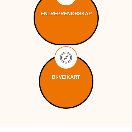
ENTREPRENØRSKAP
BI-VEIKART