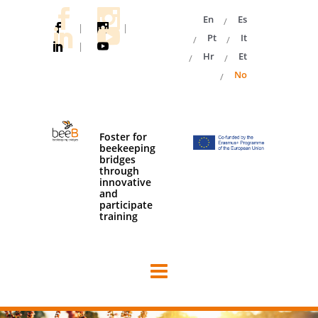
En
Es
|
|
Pt
It
|
Hr
Et
No
Foster for
beekeeping
bridges
through
innovative
and
participate
training