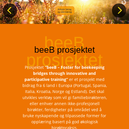
Adaptiv læring
og mikrolæring
Prosjektet
“beeB – Foster for beekeeping
bridges through innovative and
participative training”
er et prosjekt med
bidrag fra 6 land i Europa (Portugal, Spania,
Italia, Kroatia, Norge og Estland). Det skal
utvikles verktøy som vil gi familiebirøkteren,
eller enhver annen ikke-profesjonell
birøkter, ferdigheter på området ved å
bruke nyskapende og tilpassede former for
opplæring basert på god økologisk
birøktpraksis.