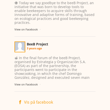
🐝 Today we say goodbye to the beeB Project, an
initiative that was born to develop tools to
enable beekeepers to acquire skills through
innovative and adaptive forms of training, based
on ecological practices and good beekeeping
practices.
The results that have been achieved after all this
View on Facebook
·
time have been thanks to the contribution of the
6 project partners:
Instituto Politécnico de Viseu
(🇵🇹)
...
See More
BeeB Project
3 years ago
🍯 In the final forum of the beeB Project,
organised by Estrategia y Organización S.A.
(EOSA) as part of the partnership, the
participants went to participate in the
showcooking, in which the chef Domingo
González, designed and executed seven main
dishes being the absolute protagonist the
View on Facebook
·
“Honey of Xurés”.
#beebproject
#bees
#beekeeping
#beekeeper
#beehive
#biodiversity
Vis på facebook