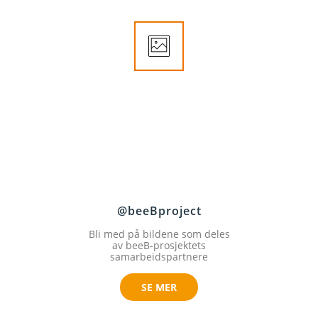
@beeBproject
Bli med på bildene som deles
av beeB-prosjektets
samarbeidspartnere
SE MER