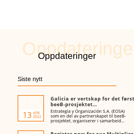
Siste nytt
Galicia er vertskap for det førs
beeB-prosjektet
birøktopplæringsarrangement
Estrategia y Organización S.A. (EOSA)
13
APR
fra 19. til 21. april
som en del av partnerskapet til beeB-
2022
prosjektet, organiserer i samarbeid
med Agrupación Apícola de Galicia og
Miel de Galicia dette