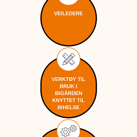
VEILEDERE
VERKTØY TIL
BRUK I
BIGÅRDEN
KNYTTET TIL
BIHELSE