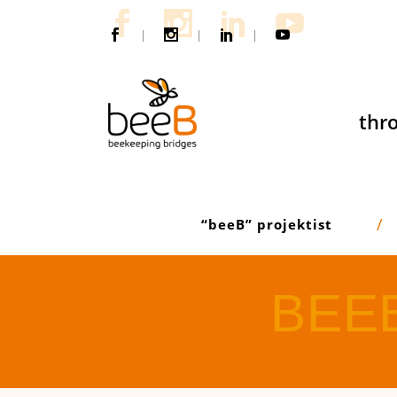
|
|
|
thro
“beeB” projektist