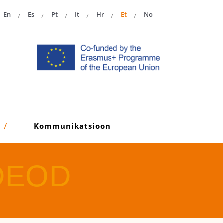
En
Es
Pt
It
Hr
Et
No
Kommunikatsioon