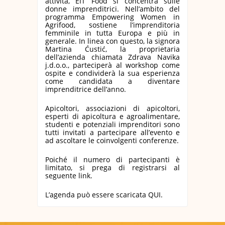
attività, EIT Food si concentra sulle
donne imprenditrici. Nell’ambito del
programma Empowering Women in
Agrifood, sostiene l’imprenditoria
femminile in tutta Europa e più in
generale. In linea con questo, la signora
Martina Ćustić, la proprietaria
dell’azienda chiamata Zdrava Navika
j.d.o.o., parteciperà al workshop come
ospite e condividerà la sua esperienza
come candidata a diventare
imprenditrice dell’anno.
Apicoltori, associazioni di apicoltori,
esperti di apicoltura e agroalimentare,
studenti e potenziali imprenditori sono
tutti invitati a partecipare all’evento e
ad ascoltare le coinvolgenti conferenze.
Poiché il numero di partecipanti è
limitato, si prega di
registrarsi al
seguente link.
L’agenda può essere scaricata
QUI
.