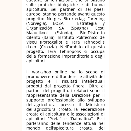
sulle pratiche biologiche e di buona
apicoltura. Sei partner di sei paesi
europei stanno portando avanti questo
progetto: Norges Birokterlag Forening
(Norvegia), EOSA – Estrategia y
Organización SA (Spagna), Eesti
Maaulikool (Estonia), Bio-Distretto
Cilento (Italia), Instituto Politecnico de
Viseu (Portogallo) e Tera Tehnopolis
d.o.o. (Croazia). Nell’ambito di questo
progetto, Tera Tehnopolis si occupa
della formazione imprenditoriale degli
apicoltori.
Il workshop online ha lo scopo di
promuovere e diffondere le attività del
progetto e i risultati intellettuali
prodotti dal progetto finora. Oltre ai
partner del progetto, i relatori sono: il
rappresentante della Direzione per il
supporto professionale allo sviluppo
dell’agricoltura presso il Ministero
dell’agricoltura croato, la Federazione
croata di apicoltura e le associazioni di
apicoltori “Pčela” e “Dalmatina”. Essi
parleranno delle tendenze attuali nel
mondo dell’apicoltura croata, dei