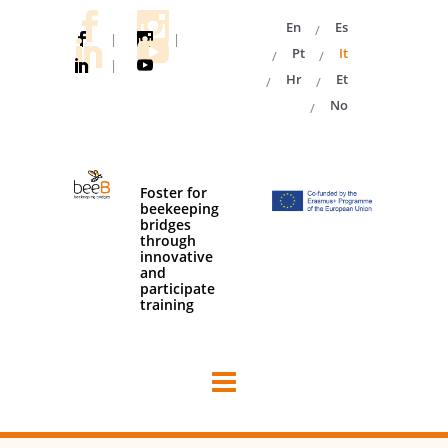
En
Es
|
|
Pt
It
|
Hr
Et
No
Foster for
beekeeping
bridges
through
innovative
and
participate
training