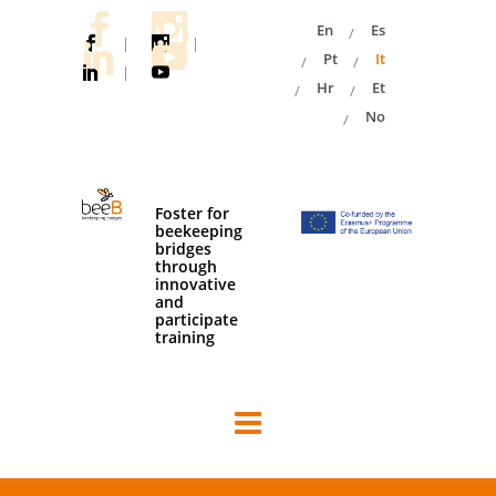
En
Es
|
|
Pt
It
|
Hr
Et
No
Foster for
beekeeping
bridges
through
innovative
and
participate
training